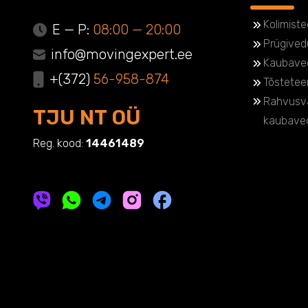
Kolimist
E — P:
08:00 — 20:00
Prügived
info@movingexpert.ee
Kaubave
+(372)
56-958-874
Tõstete
Rahvusv
TJU NT OÜ
kaubave
Reg. kood:
14461489