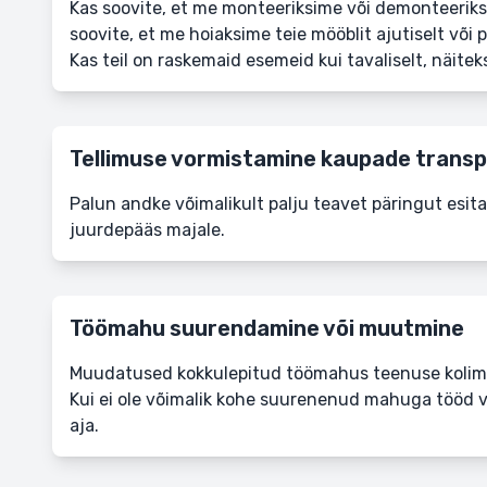
Kas soovite, et me monteeriksime või demonteeriksim
soovite, et me hoiaksime teie mööblit ajutiselt või 
Kas teil on raskemaid esemeid kui tavaliselt, näiteks
Tellimuse vormistamine kaupade transp
Palun andke võimalikult palju teavet päringut esitad
juurdepääs majale.
Töömahu suurendamine või muutmine
Muudatused kokkulepitud töömahus teenuse kolimis
Kui ei ole võimalik kohe suurenenud mahuga tööd võ
aja.