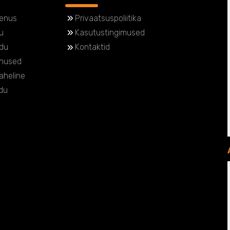
eenus
Privaatsuspoliitika
u
Kasutustingimused
du
Kontaktid
enused
aheline
du