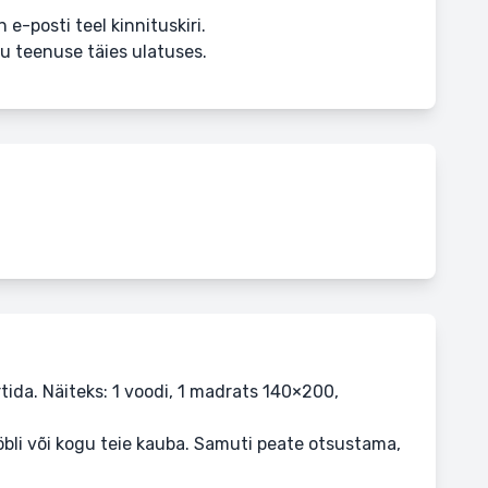
 e-posti teel kinnituskiri.
u teenuse täies ulatuses.
tida. Näiteks: 1 voodi, 1 madrats 140×200,
ööbli või kogu teie kauba. Samuti peate otsustama,