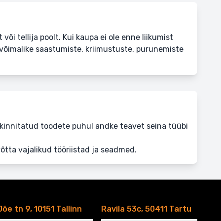
i tellija poolt. Kui kaupa ei ole enne liikumist
 võimalike saastumiste, kriimustuste, purunemiste
l kinnitatud toodete puhul andke teavet seina tüübi
võtta vajalikud tööriistad ja seadmed.
Jõe tn 9, 10151 Tallinn
Ravila 53c, 50411 Tartu