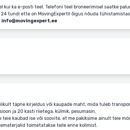
kui ka e-posti teel. Telefoni teel broneerimisel saatke palun
24 tundi ette on MovingExpertil õigus nõuda tühistamistas
–
info@movingexpert.ee
likult täpne kirjeldus või kaupade maht, mida tuleb transpor
isioon ja 20 kasti riietega, külmik, pesumasin.
e teie kaubad ise või soovite, et me pakiksime ainult teie m
kematerjalid toimetatakse teile enne kolimist.