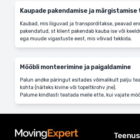
Kaupade pakendamise ja märgistamise
Kaubad, mis liiguvad ja transporditakse, peavad enne
pakendatud, st klient pakendab kauba ise või keeld
ega muude vigastuste eest, mis võivad tekkida.
Mööbli monteerimine ja paigaldamine
Palun andke päringut esitades võimalikult palju te
kohta (näiteks kivine või topeltkrohv jne).
Palume kindlasti teatada meile ette, kui vajate möö
Teenu