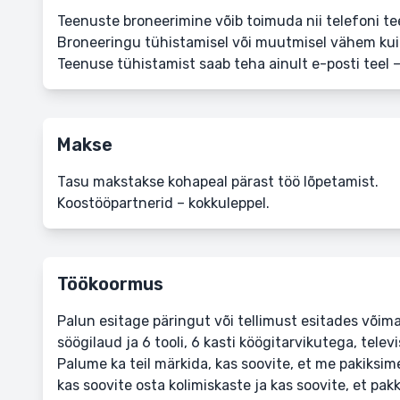
Teenuste broneerimine võib toimuda nii telefoni teel 
Broneeringu tühistamisel või muutmisel vähem kui 
Teenuse tühistamist saab teha ainult e-posti teel 
Makse
Tasu makstakse kohapeal pärast töö lõpetamist.
Koostööpartnerid – kokkuleppel.
Töökoormus
Palun esitage päringut või tellimust esitades võima
söögilaud ja 6 tooli, 6 kasti köögitarvikutega, telev
Palume ka teil märkida, kas soovite, et me pakiksim
kas soovite osta kolimiskaste ja kas soovite, et pak