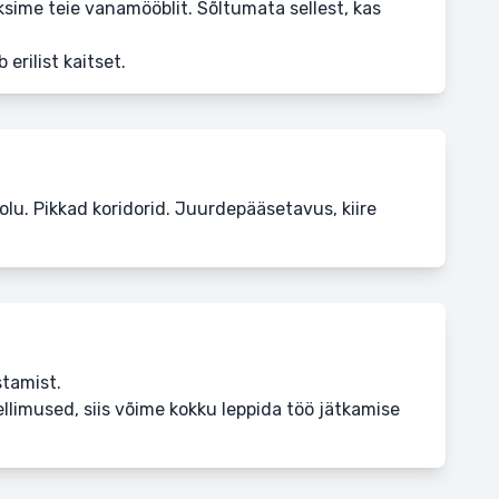
iksime teie vanamööblit. Sõltumata sellest, kas
erilist kaitset.
solu. Pikkad koridorid. Juurdepääsetavus, kiire
tamist.
llimused, siis võime kokku leppida töö jätkamise