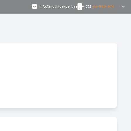
info@movingexpert.ee
+(372)
56-958-874