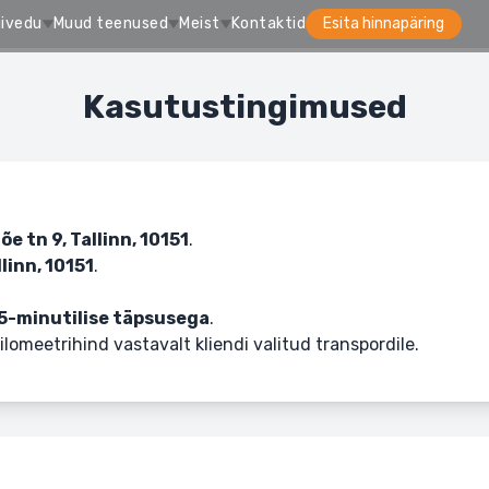
givedu
Muud teenused
Meist
Kontaktid
Esita hinnapäring
Kasutustingimused
õe tn 9, Tallinn, 10151
.
llinn, 10151
.
5-minutilise täpsusega
.
kilomeetrihind vastavalt kliendi valitud transpordile.