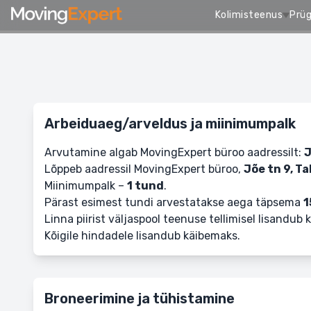
Kolimisteenus
Prü
Arbeiduaeg/arveldus ja miinimumpalk
Arvutamine algab MovingExpert büroo aadressilt:
J
Lõppeb aadressil MovingExpert büroo,
Jõe tn 9, Ta
Miinimumpalk –
1 tund
.
Pärast esimest tundi arvestatakse aega täpsema
1
Linna piirist väljaspool teenuse tellimisel lisandub 
Kõigile hindadele lisandub käibemaks.
Broneerimine ja tühistamine