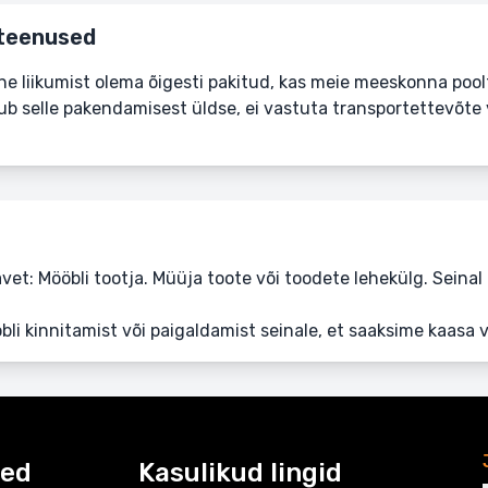
 teenused
 liikumist olema õigesti pakitud, kas meie meeskonna poolt võ
ub selle pakendamisest üldse, ei vastuta transportettevõte
avet: Mööbli tootja. Müüja toote või toodete lehekülg. Seina
bli kinnitamist või paigaldamist seinale, et saaksime kaasa 
sed
Kasulikud lingid