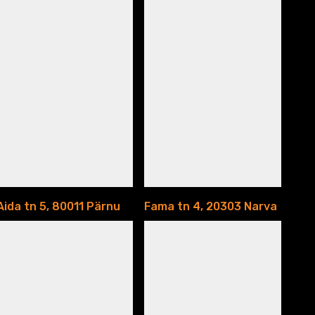
Aida tn 5, 80011 Pärnu
Fama tn 4, 20303 Narva