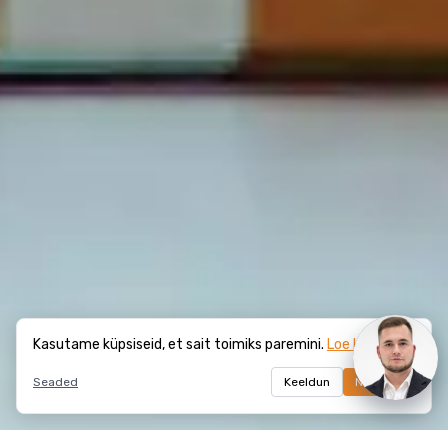
Kasutame küpsiseid, et sait toimiks paremini.
Loe lähemalt
Seaded
Keeldun
Nõustun