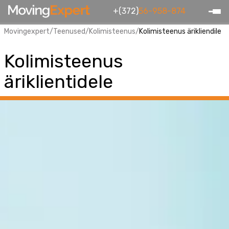
+(372)
56-958-874
Movingexpert
/
Teenused
/
Kolimisteenus
/
Kolimisteenus ärikliendile
Kolimisteenus
äriklientidele