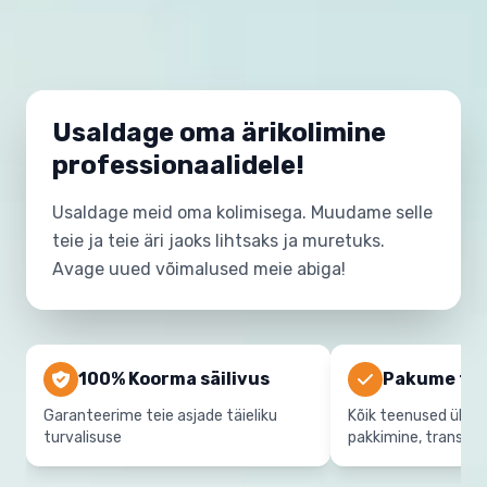
Usaldage oma ärikolimine
professionaalidele!
Usaldage meid oma kolimisega. Muudame selle
teie ja teie äri jaoks lihtsaks ja muretuks.
Avage uued võimalused meie abiga!
100% Koorma säilivus
Pakume täi
Garanteerime teie asjade täieliku
Kõik teenused ühes
turvalisuse
pakkimine, transpor