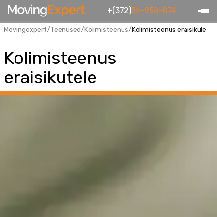
+(372)
56-958-874
Movingexpert
/
Teenused
/
Kolimisteenus
/
Kolimisteenus eraisikule
Kolimisteenus
eraisikutele