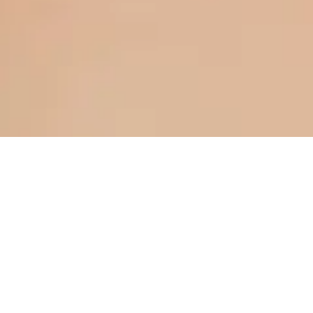
Mida me pakume?
Transpordime teie asjad erinevatest kohtadest -
kodust, korterist, suvilast või garaažist - teie
soovitud asukohta.
100
%