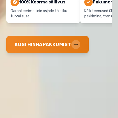
100% Koorma säilivus
Pakume täi
Garanteerime teie asjade täieliku
Kõik teenused ühes
turvalisuse
pakkimine, transpor
KÜSI HINNAPAKKUMIST