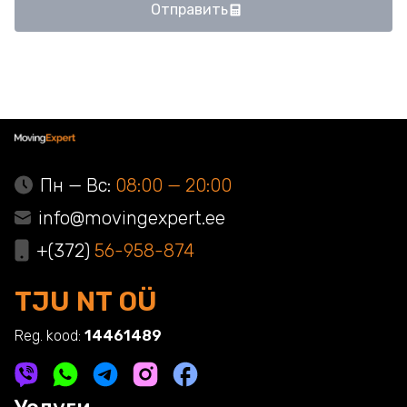
Отправить
Пн — Вс:
08:00 — 20:00
info@movingexpert.ee
+(372)
56-958-874
TJU NT OÜ
Reg. kood:
14461489