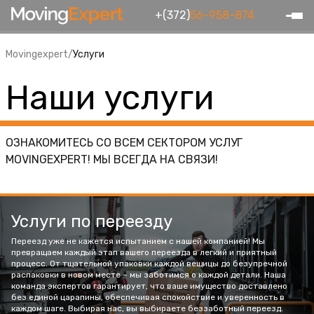
+(372)
56-958-874
Movingexpert
/
Услуги
Наши услуги
ОЗНАКОМИТЕСЬ СО ВСЕМ СЕКТОРОМ УСЛУГ
MOVINGEXPERT! МЫ ВСЕГДА НА СВЯЗИ!
Услуги по переезду
Переезд уже не кажется испытанием с нашей компанией! Мы
превращаем каждый этап вашего переезда в легкий и приятный
процесс. От тщательной упаковки каждой вещицы до безупречной
распаковки в новом месте – мы заботимся о каждой детали. Наша
команда экспертов гарантирует, что ваше имущество доставлено
без единой царапины, обеспечивая спокойствие и уверенность в
каждом шаге. Выбирая нас, вы выбираете беззаботный переезд.