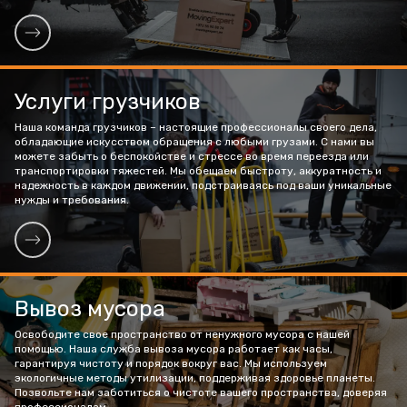
Услуги грузчиков
Наша команда грузчиков – настоящие профессионалы своего дела,
обладающие искусством обращения с любыми грузами. С нами вы
можете забыть о беспокойстве и стрессе во время переезда или
транспортировки тяжестей. Мы обещаем быстроту, аккуратность и
надежность в каждом движении, подстраиваясь под ваши уникальные
нужды и требования.
Вывоз мусора
Освободите свое пространство от ненужного мусора с нашей
помощью. Наша служба вывоза мусора работает как часы,
гарантируя чистоту и порядок вокруг вас. Мы используем
экологичные методы утилизации, поддерживая здоровье планеты.
Позвольте нам заботиться о чистоте вашего пространства, доверяя