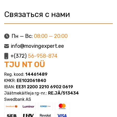
Связаться с нами
Пн — Вс:
08:00 — 20:00
info@movingexpert.ee
+(372)
56-958-874
TJU NT OÜ
Reg. kood:
14461489
KMKR:
EE102061840
IBAN:
EE31 2200 2210 6902 0619
Jäätmekäitleja rg-nr.:
RE.JÄ/513434
Swedbank AS