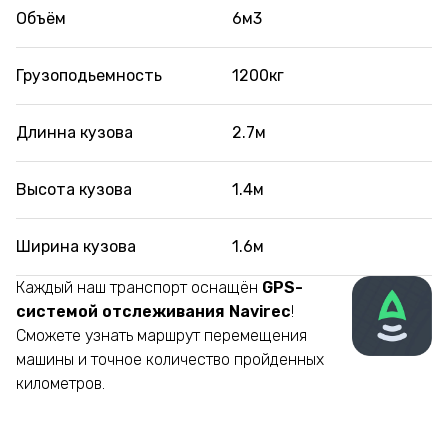
Объём
6м3
О
Грузоподьемность
1200кг
Г
Длинна кузова
2.7м
Д
Высота кузова
1.4м
В
Ширина кузова
1.6м
Ш
Каждый наш транспорт оснащён
GPS-
К
системой отслеживания Navirec
!
с
Сможете узнать маршрут перемещения
С
машины и точное количество пройденных
м
километров.
к