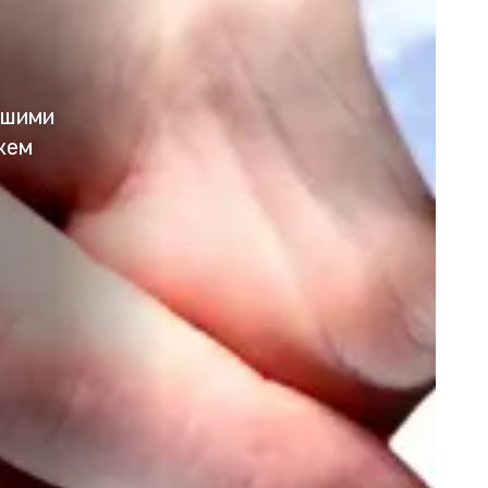
ьшими
жем